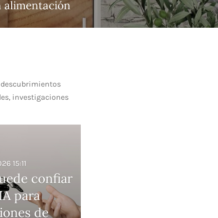
n alimentación
, descubrimientos
les, investigaciones
026
15:11
uede confiar
 IA para
iones de