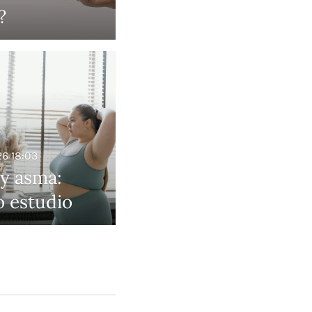
?
26
18:03
y asma:
 estudio