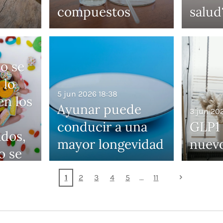
compuestos
salud
o se
 lo
5 jun 2026
18:38
en los
Ayunar puede
3 jun 20
conducir a una
GLP1 
ados,
mayor longevidad
nuevo
o se
1
2
3
4
5
11