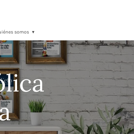
uiénes somos
lica
a