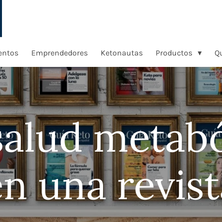
entos
Emprendedores
Ketonautas
Productos
Q
salud metabó
en una revist