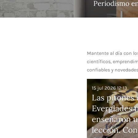
Periodismo en
Mantente al día con lo
científicos, emprendim
confiables y novedade
15 jul 2026
12:13
Las pitones 
Everglades 
enseñaron 
lección. Con