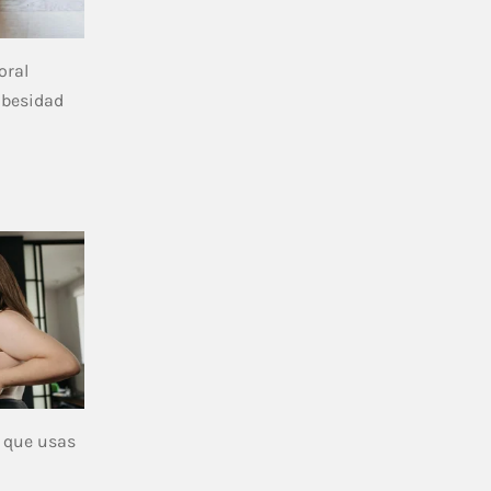
oral
obesidad
r que usas