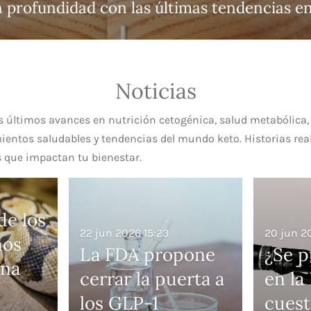
 profundidad con las últimas tendencias e
Noticias
s últimos avances en nutrición cetogénica, salud metabólica
ientos saludables y tendencias del mundo keto. Historias rea
s que impactan tu bienestar.
de los
22 jun 2026
15:23
20 jun 2
nos
La FDA propone
¿Se p
una
cerrar la puerta a
en la
los GLP-1
cuest