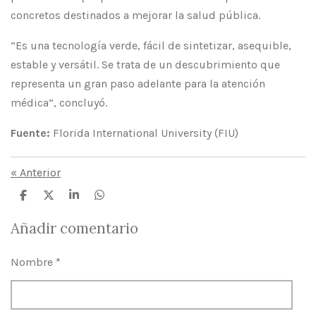
concretos destinados a mejorar la salud pública.
“Es una tecnología verde, fácil de sintetizar, asequible,
estable y versátil. Se trata de un descubrimiento que
representa un gran paso adelante para la atención
médica”, concluyó.
Fuente:
Florida International University (FIU)
«
Anterior
C
C
C
C
o
o
o
o
m
m
m
m
Añadir comentario
p
p
p
p
a
a
a
a
r
r
r
r
Nombre *
t
t
t
t
i
i
i
i
r
r
r
r