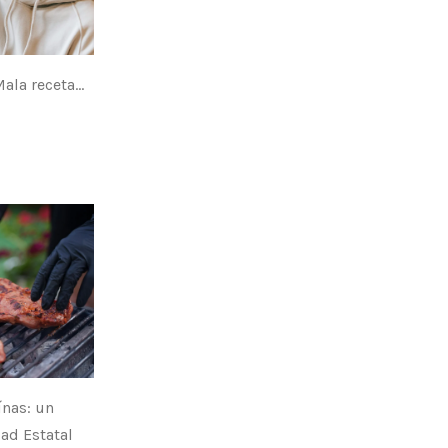
ala receta...
ínas: un
dad Estatal