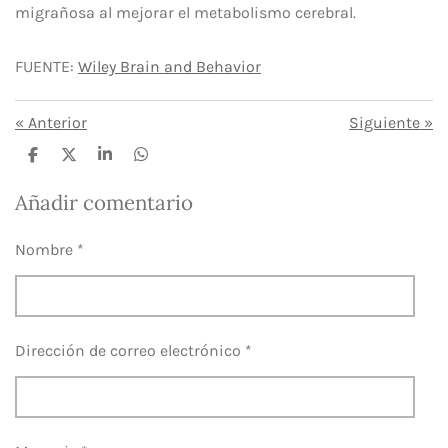
migrañosa al mejorar el metabolismo cerebral.
FUENTE:
Wiley Brain and Behavior
«
Anterior
Siguiente
»
C
C
C
C
o
o
o
o
m
m
m
m
Añadir comentario
p
p
p
p
a
a
a
a
r
r
r
r
Nombre *
t
t
t
t
i
i
i
i
r
r
r
r
Dirección de correo electrónico *