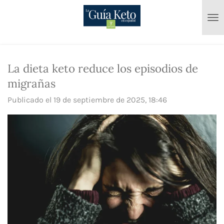
Ir
al
contenido
principal
La dieta keto reduce los episodios de
migrañas
Publicado el 19 de septiembre de 2025, 18:46