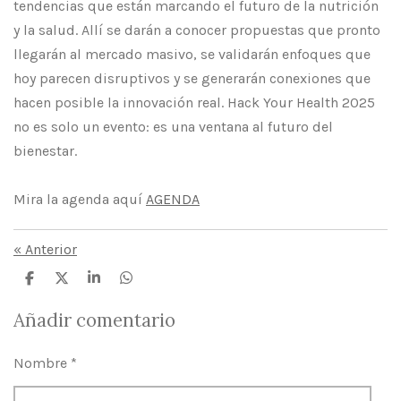
tendencias que están marcando el futuro de la nutrición
y la salud. Allí se darán a conocer propuestas que pronto
llegarán al mercado masivo, se validarán enfoques que
hoy parecen disruptivos y se generarán conexiones que
hacen posible la innovación real. Hack Your Health 2025
no es solo un evento: es una ventana al futuro del
bienestar.
Mira la agenda aquí
AGENDA
«
Anterior
C
C
C
C
o
o
o
o
m
m
m
m
Añadir comentario
p
p
p
p
a
a
a
a
r
r
r
r
Nombre *
t
t
t
t
i
i
i
i
r
r
r
r