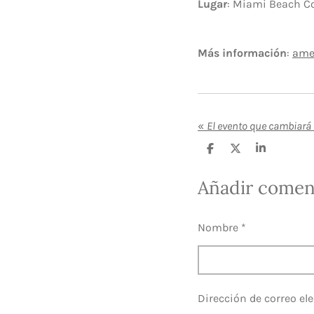
Lugar
: Miami Beach Co
Más información
:
ame
«
C
C
C
o
o
o
m
m
m
Añadir comen
p
p
p
a
a
a
r
r
r
t
t
t
Nombre *
i
i
i
r
r
r
Dirección de correo ele