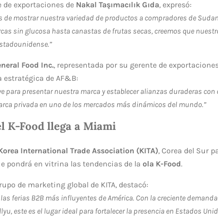
e de exportaciones de
Nakal Taşımacılık Gıda
, expresó:
e mostrar nuestra variedad de productos a compradores de Sudamér
rcas sin glucosa hasta canastas de frutas secas, creemos que nuestro
estadounidense.”
eral Food Inc.
, representada por su gerente de exportacion
a estratégica de AF&B:
ve para presentar nuestra marca y establecer alianzas duraderas con 
marca privada en uno de los mercados más dinámicos del mundo.”
el K-Food llega a Miami
Korea International Trade Association (KITA)
, Corea del Sur p
e pondrá en vitrina las tendencias de la
ola K-Food
.
grupo de marketing global de KITA, destacó:
las ferias B2B más influyentes de América. Con la creciente demanda
yu, este es el lugar ideal para fortalecer la presencia en Estados Uni