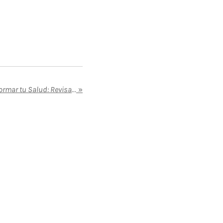
Tres Días que Pueden Transformar tu Salud: Revisa la Agenda de Hack Your Health 2025
»