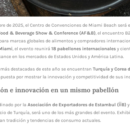
mbre de 2025, el Centro de Convenciones de Miami Beach será e
 Food & Beverage Show & Conference (AF&B)
, el encuentro 
 para marcas globales de alimentos y compradores internacio
 Miami
, el evento reunirá
18 pabellones internacionales
y cien
cance en los mercados de Estados Unidos y América Latina.
s más destacadas de este año se encuentran
Turquía y Corea d
apuesta por mostrar la innovación y competitividad de sus in
ión e innovación en un mismo pabellón
rdinado por la
Asociación de Exportadores de Estambul (İİB)
y
cio de Turquía, será uno de los más grandes del evento. Exhi
n tradición y tendencias de consumo actuales.