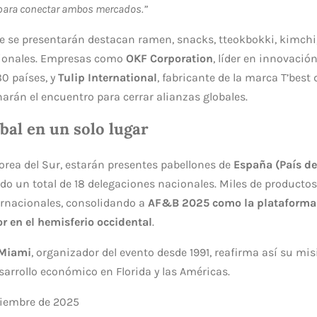
 para conectar ambos mercados.”
e se presentarán destacan ramen, snacks, tteokbokki, kimchi,
icionales. Empresas como
OKF Corporation
, líder en innovació
0 países, y
Tulip International
, fabricante de la marca T’best
rán el encuentro para cerrar alianzas globales.
al en un solo lugar
rea del Sur, estarán presentes pabellones de
España (País de
 un total de 18 delegaciones nacionales. Miles de productos
rnacionales, consolidando a
AF&B 2025 como la plataforma
or en el hemisferio occidental
.
 Miami
, organizador del evento desde 1991, reafirma así su mis
esarrollo económico en Florida y las Américas.
ptiembre de 2025