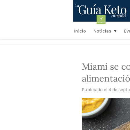
Ir
al
contenido
principal
Inicio
Noticias
Ev
Miami se co
alimentaci
Publicado el 4 de sept