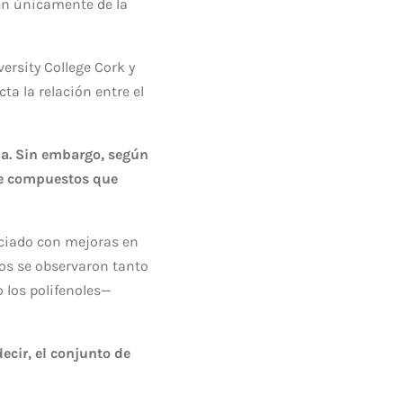
den únicamente de la
versity College Cork
y
ta la relación entre el
na. Sin embargo, según
 de compuestos que
ociado con mejoras en
ios se observaron tanto
 los polifenoles—
ecir, el conjunto de