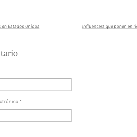
s en Estados Unidos
Influencers que ponen en r
tario
ctrónico *