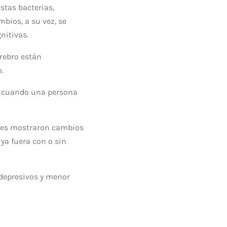
stas bacterias,
bios, a su vez, se
nitivas.
erebro están
.
re cuando una persona
antes mostraron cambios
ya fuera con o sin
 depresivos y menor