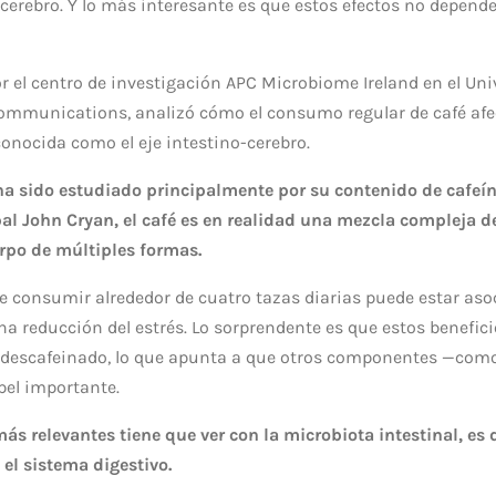
l cerebro. Y lo más interesante es que estos efectos no depen
or el centro de investigación
APC Microbiome Ireland
en el
Uni
Communications
, analizó cómo el consumo regular de café afec
 conocida como el eje intestino-cerebro.
 ha sido estudiado principalmente por su contenido de cafeí
pal
John Cryan
, el café es en realidad una mezcla compleja
erpo de múltiples formas.
e consumir alrededor de cuatro tazas diarias puede estar as
na reducción del estrés. Lo sorprendente es que estos benefic
 descafeinado, lo que apunta a que otros componentes —como
el importante.
ás relevantes tiene que ver con la microbiota intestinal, es d
 el sistema digestivo.