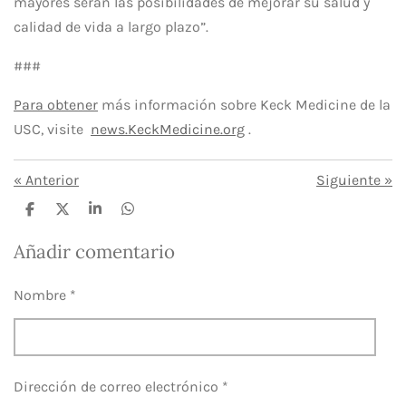
mayores serán las posibilidades de mejorar su salud y
calidad de vida a largo plazo”.
###
Para obtener
más información sobre Keck Medicine de la
USC, visite
news.KeckMedicine.org
.
«
Anterior
Siguiente
»
C
C
C
C
o
o
o
o
m
m
m
m
Añadir comentario
p
p
p
p
a
a
a
a
r
r
r
r
Nombre *
t
t
t
t
i
i
i
i
r
r
r
r
Dirección de correo electrónico *