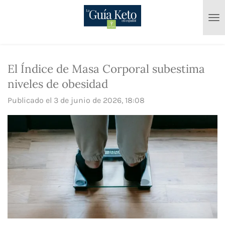
Ir
al
contenido
principal
El Índice de Masa Corporal subestima
niveles de obesidad
Publicado el 3 de junio de 2026, 18:08