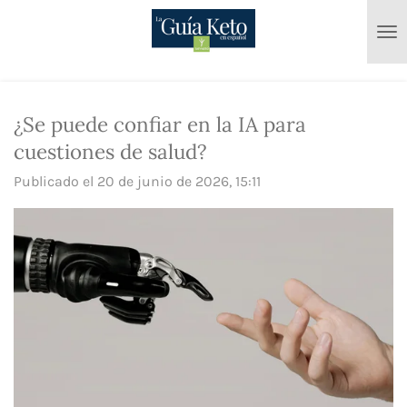
Ir
al
contenido
principal
¿Se puede confiar en la IA para
cuestiones de salud?
Publicado el 20 de junio de 2026, 15:11