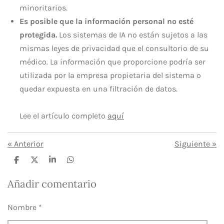
minoritarios.
Es posible que la información personal no esté
protegida.
Los sistemas de IA no están sujetos a las
mismas leyes de privacidad que el consultorio de su
médico. La información que proporcione podría ser
utilizada por la empresa propietaria del sistema o
quedar expuesta en una filtración de datos.
Lee el artículo completo
aquí
«
Anterior
Siguiente
»
C
C
C
C
o
o
o
o
m
m
m
m
Añadir comentario
p
p
p
p
a
a
a
a
r
r
r
r
Nombre *
t
t
t
t
i
i
i
i