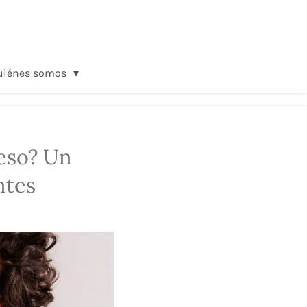
uiénes somos
peso? Un
ntes