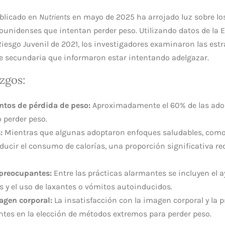
ublicado en
Nutrients
en mayo de 2025 ha arrojado luz sobre l
ounidenses que intentan perder peso. Utilizando datos de la 
esgo Juvenil de 2021, los investigadores examinaron las est
e secundaria que informaron estar intentando adelgazar.
azgos:
entos de pérdida de peso:
Aproximadamente el 60% de las ado
 perder peso.
:
Mientras que algunas adoptaron enfoques saludables, com
reducir el consumo de calorías, una proporción significativa r
preocupantes:
Entre las prácticas alarmantes se incluyen el 
 y el uso de laxantes o vómitos autoinducidos.
agen corporal:
La insatisfacción con la imagen corporal y la p
ntes en la elección de métodos extremos para perder peso.