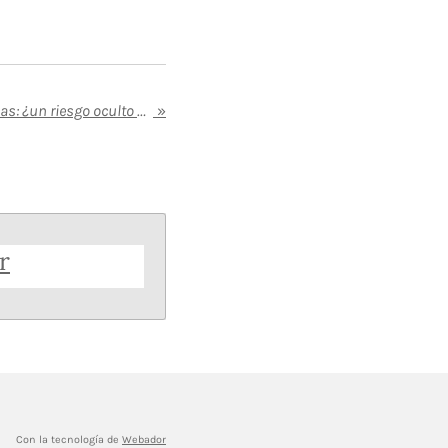
Taurina en bebidas energéticas: ¿un riesgo oculto para la salud?
»
r
Con la tecnología de
Webador