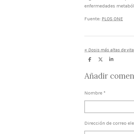
enfermedades metaból
Fuente:
PLOS ONE
«
C
C
C
o
o
o
m
m
m
Añadir comen
p
p
p
a
a
a
r
r
r
t
t
t
Nombre *
i
i
i
r
r
r
Dirección de correo ele