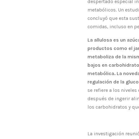
despertado especial in
metabólicos. Un estud
concluyó que esta sust
comidas, incluso en pe
La allulosa es un azú
productos como el jara
metaboliza de la mis
bajos en carbohidrato
metabólica. La noveda
regulación de la gluc
se refiere a los nivel
después de ingerir al
los carbohidratos y qu
La investigación reuni