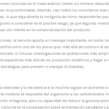
iones incluidas en el meta-análisis tienen un número reducido
nes muy controladas. Además, casi todos los voluntarios eran
as, lo que deja abierta la incógnita de cómo responderían pa
o punto a considerar es el posible sesgo, ya que algunas inves
as con interés en la comercialización del producto.
aciones, la revisión aporta un mensaje importante: no todos l
 perfila como uno de los pocos que, más allá de sustituir al a
oncreto. Si futuras investigaciones en poblaciones más ampl
ía expandirse más allá de los productos dietéticos y llegar 
 estrategias para prevenir o manejar la diabetes.
a obesidad y la resistencia a la insulina siguen en aumento a 
ta moderar la respuesta del organismo a los carbohidratos me
ución milagrosa, pero su capacidad de reducir la glucosa pos
incluirla en la conversación sobre alimentación saludable y 