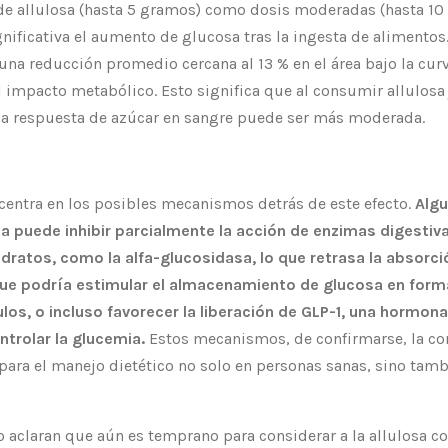
 de allulosa (hasta 5 gramos) como dosis moderadas (hasta 10
ificativa el aumento de glucosa tras la ingesta de alimentos. 
una reducción promedio cercana al 13 % en el área bajo la cur
l impacto metabólico. Esto significa que al consumir allulos
 la respuesta de azúcar en sangre puede ser más moderada.
e centra en los posibles mecanismos detrás de este efecto.
Algu
osa puede inhibir parcialmente la acción de enzimas digesti
atos, como la alfa-glucosidasa, lo que retrasa la absorci
que podría estimular el almacenamiento de glucosa en form
os, o incluso favorecer la liberación de GLP-1, una hormona
ntrolar la glucemia.
Estos mecanismos, de confirmarse, la co
para el manejo dietético no solo en personas sanas, sino tamb
o aclaran que aún es temprano para considerar a la allulosa 