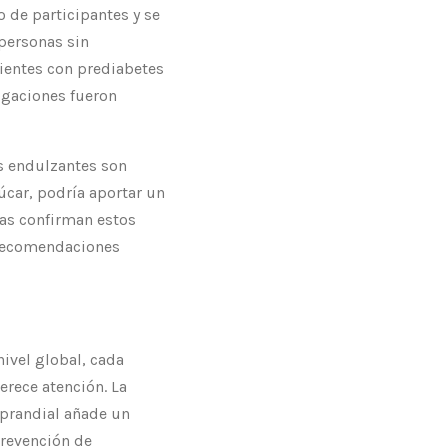
 de participantes y se
 personas sin
cientes con prediabetes
tigaciones fueron
os endulzantes son
zúcar, podría aportar un
ias confirman estos
a recomendaciones
nivel global, cada
rece atención. La
tprandial añade un
prevención de