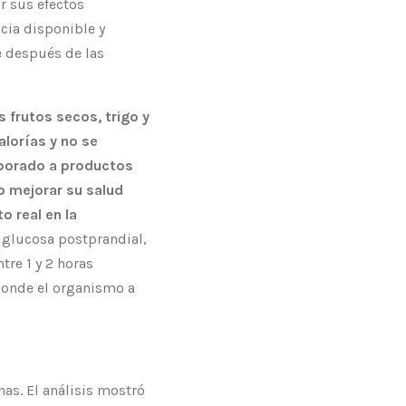
r sus efectos
ncia disponible y
e después de las
 frutos secos, trigo y
alorías y no se
rporado a productos
o mejorar su salud
o real en la
 glucosa postprandial,
tre 1 y 2 horas
ponde el organismo a
as. El análisis mostró