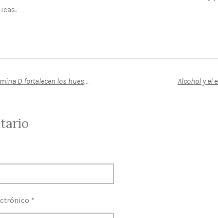
icas.
Dosis más altas de vitamina D fortalecen los huesos en bebés prematuros
Alcohol y el
tario
ctrónico *