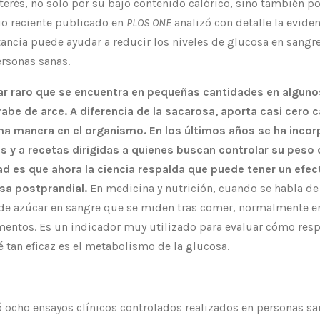
terés, no solo por su bajo contenido calórico, sino también po
io reciente publicado en
PLOS ONE
analizó con detalle la evide
ancia puede ayudar a reducir los niveles de glucosa en sangr
rsonas sanas.
car raro que se encuentra en pequeñas cantidades en algunos
be de arce. A diferencia de la sacarosa, aporta casi cero c
ma manera en el organismo. En los últimos años se ha inco
s y a recetas dirigidas a quienes buscan controlar su peso 
d es que ahora la ciencia respalda que puede tener un efect
osa postprandial.
En medicina y nutrición, cuando se habla de
es de azúcar en sangre que se miden tras comer, normalmente en
imentos. Es un indicador muy utilizado para evaluar cómo res
é tan eficaz es el metabolismo de la glucosa.
ó ocho ensayos clínicos controlados realizados en personas san