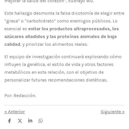
mejorar la salud del corazón”, subrayó Wu.
Este hallazgo desmonta la falsa dicotomía de elegir entre
“grasa” o “carbohidrato” como enemigos públicos. Lo
esencial es
evitar los productos ultraprocesados, los
azúcares añadidos y las proteínas animales de baja
calidad
, y priorizar los alimentos reales.
El equipo de investigación continuará explorando cómo
influyen la genética, el estilo de vida y otros factores
metabólicos en esta relación, con el objetivo de
personalizar futuras recomendaciones dietéticas.
Por: Redacción.
«
Anterior
Siguiente
»
C
C
C
C
o
o
o
o