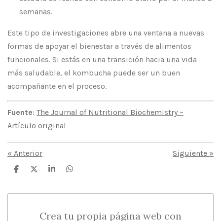
semanas.
Este tipo de investigaciones abre una ventana a nuevas
formas de apoyar el bienestar a través de alimentos
funcionales. Si estás en una transición hacia una vida
más saludable, el kombucha puede ser un buen
acompañante en el proceso.
Fuente
:
The Journal of Nutritional Biochemistry –
Artículo original
«
Anterior
Siguiente
»
C
C
C
C
o
o
o
o
m
m
m
m
p
p
p
p
a
a
a
a
r
r
r
r
Crea tu propia página web con
t
t
t
t