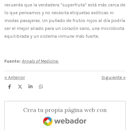
recuerda que la verdadera “superfruta” está más cerca de
lo que pensamos y no necesita etiquetas exóticas ni
modas pasajeras. Un puñado de frutos rojos al día podría
ser el mejor aliado para un corazón sano, una microbiota
equilibrada y un sistema inmune más fuerte.
Fuente:
Annals of Medicine
.
«
Anterior
Siguiente
»
C
C
C
C
o
o
o
o
m
m
m
m
p
p
p
p
a
a
a
a
Crea tu propia página web con
r
r
r
r
t
t
t
t
Webador
i
i
i
i
r
r
r
r