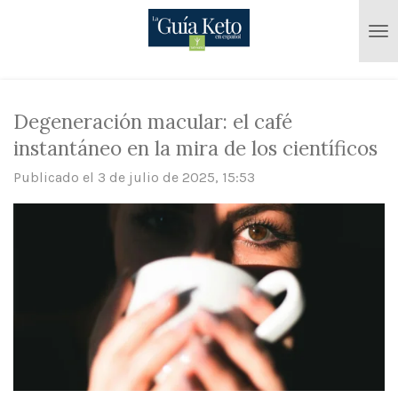
Ir
al
contenido
principal
Degeneración macular: el café
instantáneo en la mira de los científicos
Publicado el 3 de julio de 2025, 15:53