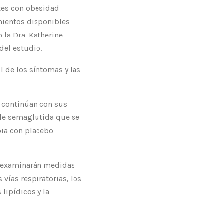
ntes con obesidad
mientos disponibles
la Dra. Katherine
 del estudio.
l de los síntomas y las
e continúan con sus
 de semaglutida que se
pia con placebo
ue examinarán medidas
 vías respiratorias, los
 lipídicos y la