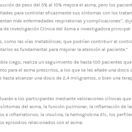
ción de peso del 5% al ​​10% mejora el asma, pero los pacie
ltades para controlar eficazmente sus síntomas con los trata
ntan más enfermedades respiratorias y complicaciones”, dijo 
ca de Investigación Clínica del Asma e investigadora principal
s, como las vías metabólicas, que podrían contribuir al contro
tarlos es fundamental para mejorar la atención al paciente.”
doble ciego, realiza un seguimiento de hasta 100 pacientes qu
to para el asma prescritos, a los que se les añade una dosis
hasta alcanzar una dosis de 2,4 miligramos, o bien una tera
luarán a los participantes mediante valoraciones clínicas q
 síntomas del asma, la función pulmonar, la inflamación de las
e inflamatorios, la insulina, la hemoglobina A1c, los perfiles
los episodios relacionados con el asma.