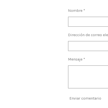
r
r
r
t
t
t
Nombre *
i
i
i
r
r
r
Dirección de correo ele
Mensaje *
Enviar comentario