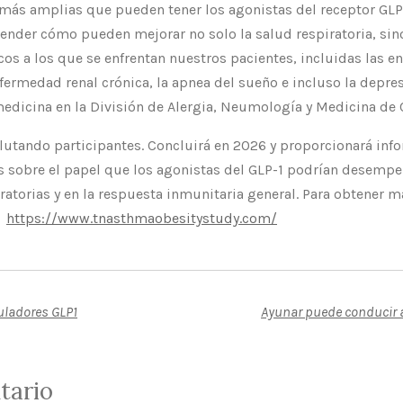
 más amplias que pueden tener los agonistas del receptor GLP-
nder cómo pueden mejorar no solo la salud respiratoria, s
s a los que se enfrentan nuestros pacientes, incluidas las 
fermedad renal crónica, la apnea del sueño e incluso la depresi
medicina en la División de Alergia, Neumología y Medicina de
clutando participantes. Concluirá en 2026 y proporcionará inf
s sobre el papel que los agonistas del GLP-1 podrían desempe
atorias y en la respuesta inmunitaria general. Para obtener m
e
https://www.tnasthmaobesitystudy.com/
uladores GLP1
Ayunar puede conducir 
tario