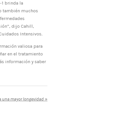
1 brinda la
ino también muchos
enfermedades
ón”, dijo Cahill,
 Cuidados Intensivos.
ormación valiosa para
ñar en el tratamiento
ás información y saber
a una mayor longevidad
»