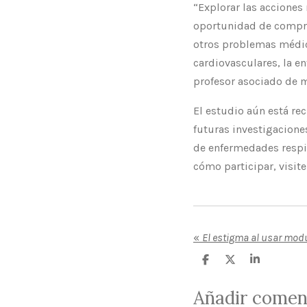
“Explorar las acciones
oportunidad de compre
otros problemas médico
cardiovasculares, la en
profesor asociado de 
El estudio aún está re
futuras investigacione
de enfermedades respir
cómo participar, visit
«
El estigma al usar mod
C
C
C
o
o
o
m
m
m
Añadir comen
p
p
p
a
a
a