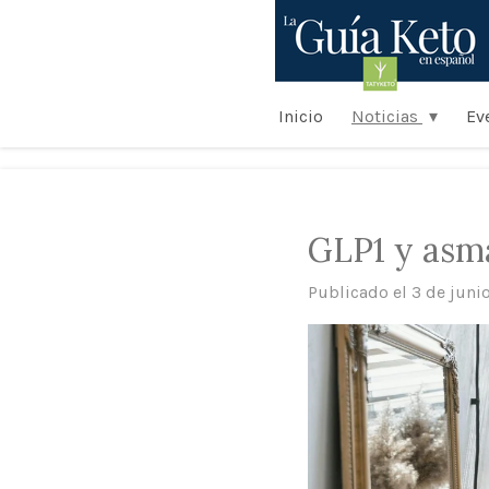
Ir
al
contenido
principal
Inicio
Noticias
Ev
GLP1 y asma
Publicado el 3 de juni