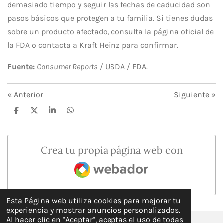
demasiado tiempo y seguir las fechas de caducidad son
pasos básicos que protegen a tu familia. Si tienes dudas
sobre un producto afectado, consulta la página oficial de
la FDA o contacta a Kraft Heinz para confirmar.
Fuente:
Consumer Reports
/ USDA / FDA.
«
Anterior
Siguiente
»
C
C
C
C
o
o
o
o
m
m
m
m
p
p
p
p
a
a
a
a
Crea tu propia página web con
r
r
r
r
t
t
t
t
Webador
i
i
i
i
r
r
r
r
Esta Página web utiliza cookies para mejorar tu
experiencia y mostrar anuncios personalizados.
Al hacer clic en "Aceptar", aceptas el uso de todas