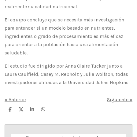
realmente su calidad nutricional.
El equipo concluye que se necesita más investigación
para entender si un modelo basado en nutrientes,
ingredientes o grado de procesamiento es más eficaz
para orientar a la población hacia una alimentación
saludable.
El estudio fue dirigido por Anna Claire Tucker junto a
Laura Caulfield, Casey M. Rebholz y Julia Wolfson, todas
investigadoras afiliadas a la Universidad Johns Hopkins.
«
Anterior
Siguiente
»
C
C
C
C
o
o
o
o
m
m
m
m
p
p
p
p
a
a
a
a
r
r
r
r