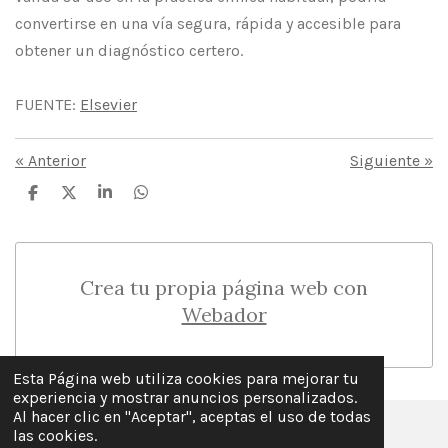
convertirse en una vía segura, rápida y accesible para
obtener un diagnóstico certero.
FUENTE:
Elsevier
«
Anterior
Siguiente
»
C
C
C
C
o
o
o
o
m
m
m
m
p
p
p
p
a
a
a
a
r
r
r
r
Crea tu propia página web con
t
t
t
t
i
i
i
i
Webador
r
r
r
r
Esta Página web utiliza cookies para mejorar tu
experiencia y mostrar anuncios personalizados.
Al hacer clic en "Aceptar", aceptas el uso de todas
las cookies.
© 2025 - 2026 La Guía Keto en Español