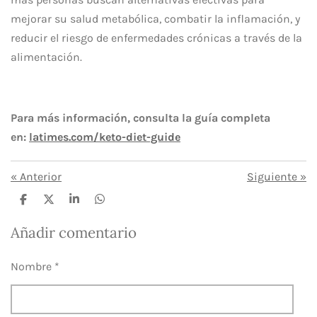
mejorar su salud metabólica, combatir la inflamación, y
reducir el riesgo de enfermedades crónicas a través de la
alimentación.
Para más información, consulta la guía completa
en:
latimes.com/keto-diet-guide
«
Anterior
Siguiente
»
C
C
C
C
o
o
o
o
m
m
m
m
Añadir comentario
p
p
p
p
a
a
a
a
r
r
r
r
Nombre *
t
t
t
t
i
i
i
i
r
r
r
r