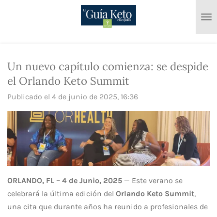
Ir
al
contenido
principal
Un nuevo capítulo comienza: se despide
el Orlando Keto Summit
Publicado el 4 de junio de 2025, 16:36
ORLANDO, FL – 4 de Junio, 2025
—
Este verano se
celebrará la última edición del
Orlando Keto Summit
,
una cita que durante años ha reunido a profesionales de