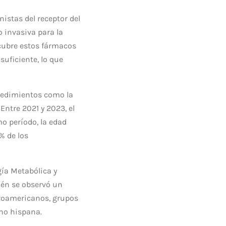
stas del receptor del
o invasiva para la
cubre estos fármacos
suficiente, lo que
ocedimientos como la
Entre 2021 y 2023, el
o período, la edad
% de los
gía Metabólica y
ién se observó un
froamericanos, grupos
no hispana.