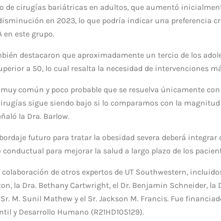
o de cirugías bariátricas en adultos, que aumentó inicialment
isminución en 2023, lo que podría indicar una preferencia cr
en este grupo.
mbién destacaron que aproximadamente un tercio de los adol
uperior a 50, lo cual resalta la necesidad de intervenciones 
s muy común y poco probable que se resuelva únicamente con 
cirugías sigue siendo bajo si lo comparamos con la magnitud 
eñaló la Dra. Barlow.
bordaje futuro para tratar la obesidad severa deberá integrar 
onductual para mejorar la salud a largo plazo de los pacient
 colaboración de otros expertos de UT Southwestern, incluidos 
ton, la Dra. Bethany Cartwright, el Dr. Benjamin Schneider, la Dr
Sr. M. Sunil Mathew y el Sr. Jackson M. Francis. Fue financiado
ntil y Desarrollo Humano (R21HD105129).