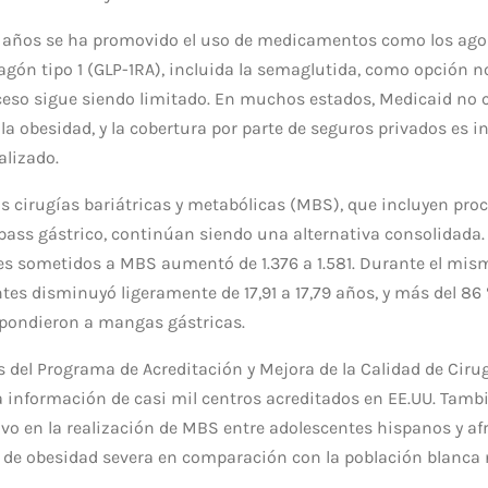
 años se ha promovido el uso de medicamentos como los agoni
cagón tipo 1 (GLP-1RA), incluida la semaglutida, como opción n
cceso sigue siendo limitado. En muchos estados, Medicaid no 
la obesidad, y la cobertura por parte de seguros privados es in
alizado.
s cirugías bariátricas y metabólicas (MBS), que incluyen pr
pass gástrico, continúan siendo una alternativa consolidada. 
s sometidos a MBS aumentó de 1.376 a 1.581. Durante el mism
tes disminuyó ligeramente de 17,91 a 17,79 años, y más del 86 
pondieron a mangas gástricas.
os del Programa de Acreditación y Mejora de la Calidad de Ciru
la información de casi mil centros acreditados en EE.UU. Tamb
ivo en la realización de MBS entre adolescentes hispanos y a
 de obesidad severa en comparación con la población blanca 