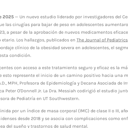
e 2025
— Un nuevo estudio liderado por investigadores del C
ue las cirugías para bajar de peso en adolescentes aumentar
23, a pesar de la aprobación de nuevos medicamentos eficaces
 etario. Los hallazgos, publicados en
The Journal of Pediatrics
bordaje clínico de la obesidad severa en adolescentes, el seg
esta condición.
centes con acceso a este tratamiento seguro y eficaz es la má
 esto represente el inicio de un camino positivo hacia una me
.D., MPH, Profesora de Epidemiología y Decana Asociada de In
a Peter O'Donnell Jr. La Dra. Messiah codirigió el estudio junt
sora de Pediatría en UT Southwestern.
nida por un índice de masa corporal (IMC) de clase II o III, afec
idenses desde 2018 y se asocia con complicaciones como en
nea del sueño y trastornos de salud mental.