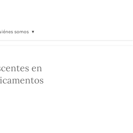
uiénes somos
scentes en
dicamentos