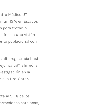
entro Médico UT
on un 15 % en Estados
 para tratar la
, ofrecen una visión
mento poblacional con
s alta registrada hasta
jor salud”, afirmó la
vestigación en la
o a la Dra. Sarah
ta al 9,1 % de los
fermedades cardíacas,