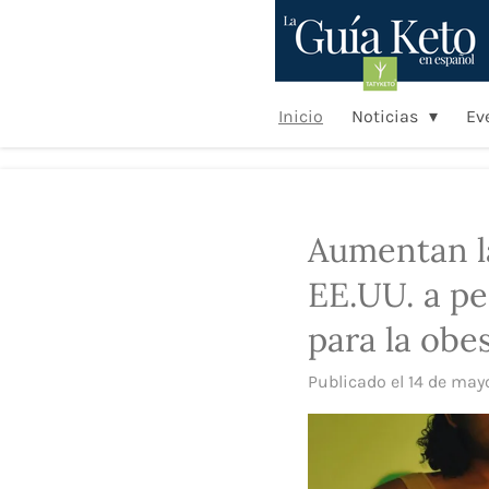
Ir
al
contenido
principal
Inicio
Noticias
Ev
Aumentan la
EE.UU. a pe
para la obe
Publicado el 14 de may