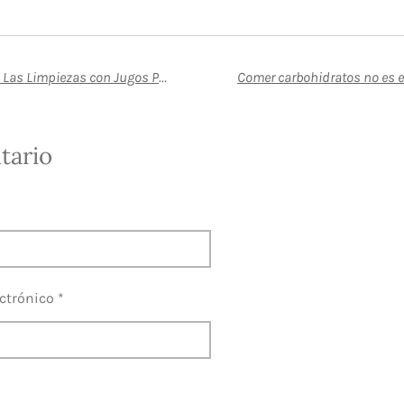
Nuevo Estudio Advierte: Las Limpiezas con Jugos Podrían Dañar la Salud Intestinal
tario
ctrónico *