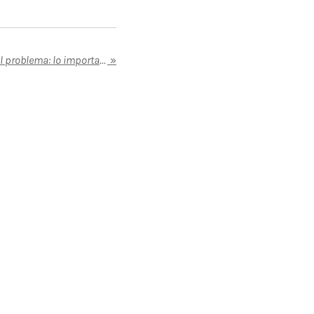
Comer carbohidratos no es el problema: lo importante es el tipo de carbohidrato que eliges
»